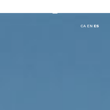
CA
EN
ES